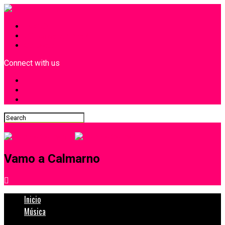
INICIO
¿Quiénes Somos?
Contacto
Connect with us
Vamo a Calmarno
Inicio
Música