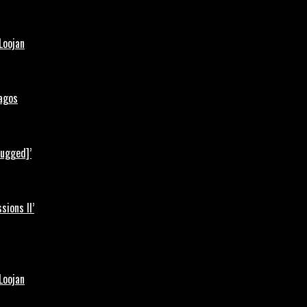
Loojan
Lagos
lugged]’
ions II’
Loojan