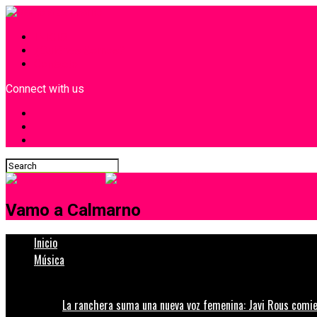
INICIO
¿Quiénes Somos?
Contacto
Connect with us
Vamo a Calmarno
Inicio
Música
La ranchera suma una nueva voz femenina: Javi Rous comie