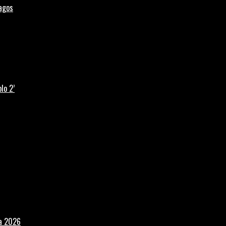
Lagos
lo 2’
la 2026