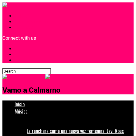
INICIO
¿Quiénes Somos?
Contacto
Connect with us
Vamo a Calmarno
Inicio
Música
La ranchera suma una nueva voz femenina: Javi Rous