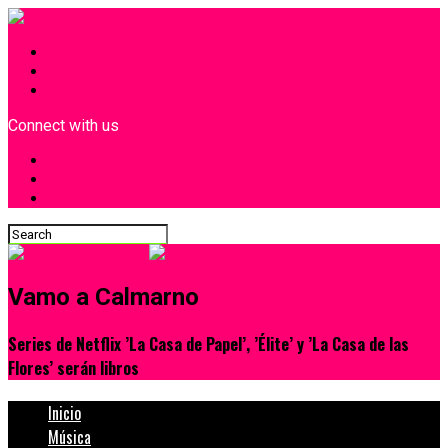
INICIO
¿Quiénes Somos?
Contacto
Connect with us
Vamo a Calmarno
Series de Netflix ’La Casa de Papel’, ’Élite’ y ’La Casa de las
Flores’ serán libros
Inicio
Música