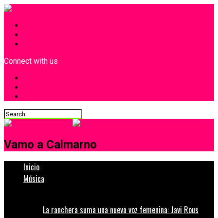
INICIO
¿Quiénes Somos?
Contacto
Connect with us
Vamo a Calmarno
Inicio
Música
La ranchera suma una nueva voz femenina: Javi Rous