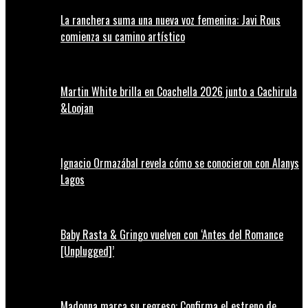
La ranchera suma una nueva voz femenina: Javi Rous
comienza su camino artístico
Martin White brilla en Coachella 2026 junto a Cachirula
&Loojan
Ignacio Ormazábal revela cómo se conocieron con Alanys
Lagos
Baby Rasta & Gringo vuelven con ‘Antes del Romance
[Unplugged]’
Madonna marca su regreso: Confirma el estreno de