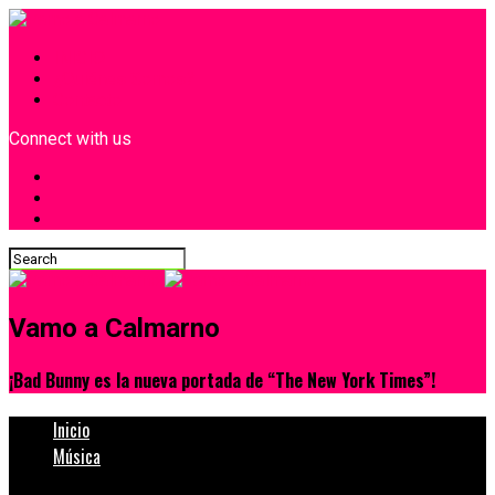
INICIO
¿Quiénes Somos?
Contacto
Connect with us
Vamo a Calmarno
¡Bad Bunny es la nueva portada de “The New York Times”!
Inicio
Música