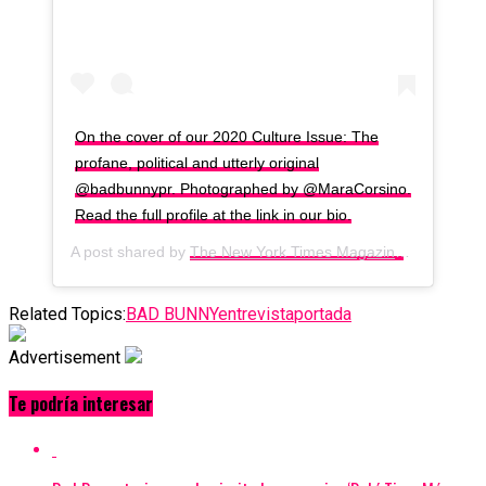
On the cover of our 2020 Culture Issue: The
profane, political and utterly original
@badbunnypr. Photographed by @MaraCorsino.
Read the full profile at the link in our bio.
A post shared by
The New York Times Magazine
(@nytmag)
Related Topics:
BAD BUNNY
entrevista
portada
Advertisement
Te podría interesar