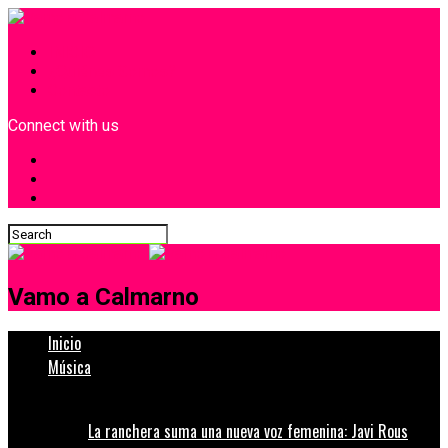
INICIO
¿Quiénes Somos?
Contacto
Connect with us
Vamo a Calmarno
Inicio
Música
La ranchera suma una nueva voz femenina: Javi Rous