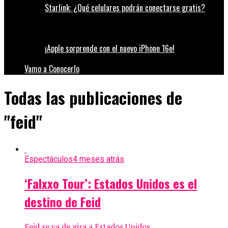
Starlink: ¿Qué celulares podrán conectarse gratis?
¡Apple sorprende con el nuevo iPhone 16e!
Vamo a Conocerlo
Todas las publicaciones de
"feid"
Espectáculos
4 meses atrás
‘Falxxo Tour’: Estados Unidos es el
destino de Feid
Feid se va de gira a Estados Unidos