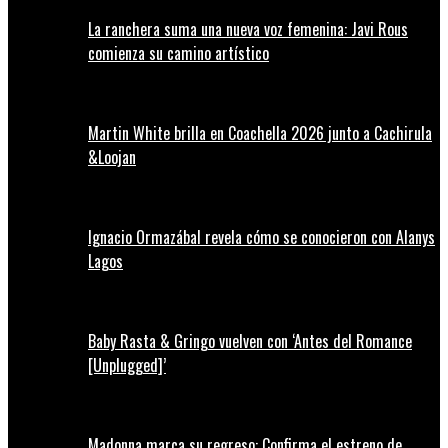
La ranchera suma una nueva voz femenina: Javi Rous
comienza su camino artístico
Martin White brilla en Coachella 2026 junto a Cachirula
&Loojan
Ignacio Ormazábal revela cómo se conocieron con Alanys
Lagos
Baby Rasta & Gringo vuelven con ‘Antes del Romance
[Unplugged]’
Madonna marca su regreso: Confirma el estreno de