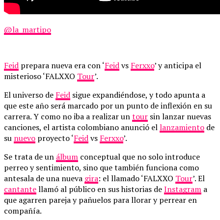
@la_martipo
Feid
prepara nueva era con ‘
Feid
vs
Ferxxo
’ y anticipa el
misterioso ‘FALXXO
Tour
’.
El universo de
Feid
sigue expandiéndose, y todo apunta a
que este año será marcado por un punto de inflexión en su
carrera. Y como no iba a realizar un
tour
sin lanzar nuevas
canciones, el artista colombiano anunció el
lanzamiento
de
su
nuevo
proyecto ‘
Feid
vs
Ferxxo
’.
Se trata de un
álbum
conceptual que no solo introduce
perreo y sentimiento, sino que también funciona como
antesala de una nueva
gira
: el llamado ‘FALXXO
Tour
’. El
cantante
llamó al público en sus historias de
Instagram
a
que agarren pareja y pañuelos para llorar y perrear en
compañía.