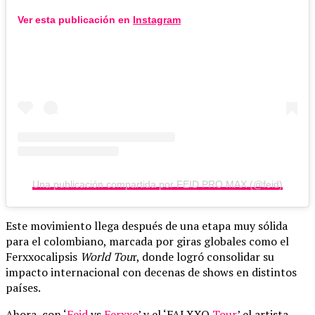
Ver esta publicación en
Instagram
Una publicación compartida por FEID PRO MAX (@feid)
Este movimiento llega después de una etapa muy sólida
para el colombiano, marcada por giras globales como el
Ferxxocalipsis
World Tou
r, donde logró consolidar su
impacto internacional con decenas de shows en distintos
países.
Ahora, con ‘
Feid
vs
Ferxxo
’ y el ‘FALXXO
Tour
’ el artista