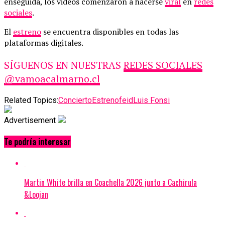
enseguida, los videos comenzaron a hacerse
viral
en
redes
sociales
.
El
estreno
se encuentra disponibles en todas las
plataformas digitales.
SÍGUENOS EN NUESTRAS
REDES SOCIALES
@vamoacalmarno.cl
Related Topics:
Concierto
Estreno
feid
Luis Fonsi
Advertisement
Te podría interesar
Martin White brilla en Coachella 2026 junto a Cachirula
&Loojan