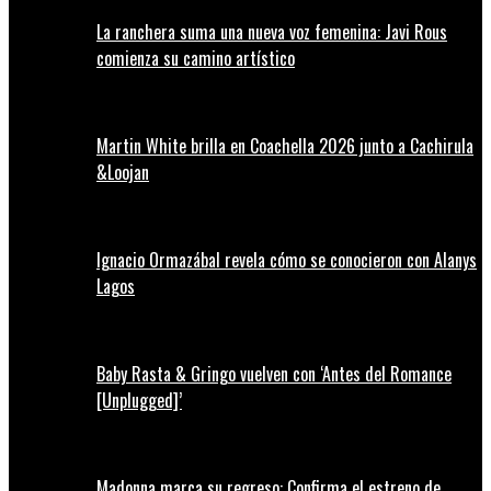
La ranchera suma una nueva voz femenina: Javi Rous
comienza su camino artístico
Martin White brilla en Coachella 2026 junto a Cachirula
&Loojan
Ignacio Ormazábal revela cómo se conocieron con Alanys
Lagos
Baby Rasta & Gringo vuelven con ‘Antes del Romance
[Unplugged]’
Madonna marca su regreso: Confirma el estreno de