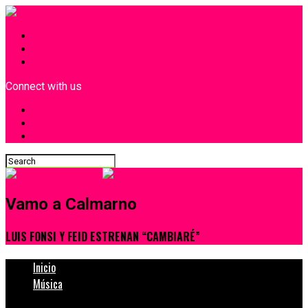
INICIO
¿Quiénes Somos?
Contacto
Connect with us
Vamo a Calmarno
LUIS FONSI Y FEID ESTRENAN “CAMBIARÉ”
Inicio
Música