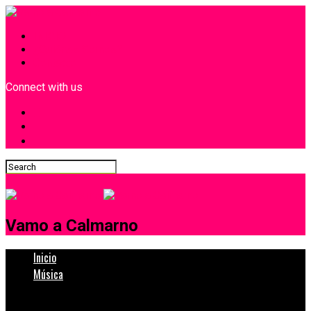
INICIO
¿Quiénes Somos?
Contacto
Connect with us
Vamo a Calmarno
Inicio
Música