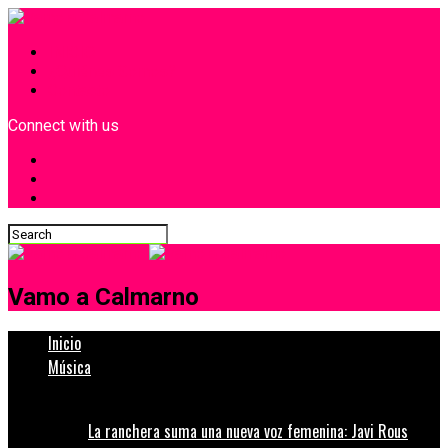
INICIO
¿Quiénes Somos?
Contacto
Connect with us
Vamo a Calmarno
Inicio
Música
La ranchera suma una nueva voz femenina: Javi Rous