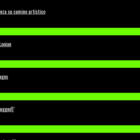
nza su camino artístico
Loojan
Lagos
lugged]’