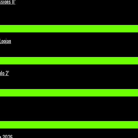
ions II’
Loojan
lo 2’
la 2026