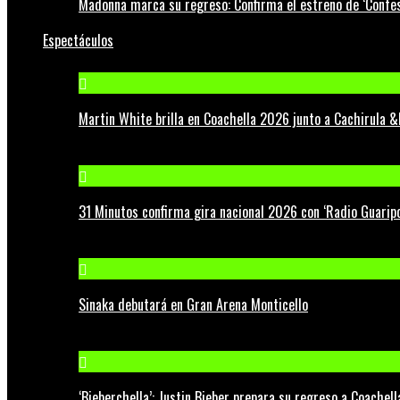
Madonna marca su regreso: Confirma el estreno de ‘Confess
Espectáculos
Martin White brilla en Coachella 2026 junto a Cachirula &
31 Minutos confirma gira nacional 2026 con ‘Radio Guaripo
Sinaka debutará en Gran Arena Monticello
‘Bieberchella’: Justin Bieber prepara su regreso a Coachel