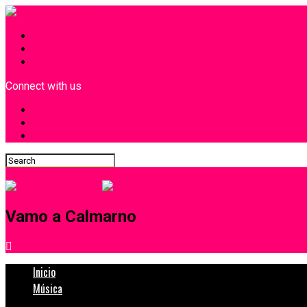
INICIO
¿Quiénes Somos?
Contacto
Connect with us
Vamo a Calmarno
Inicio
Música