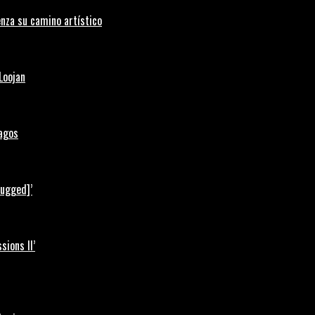
nza su camino artístico
Loojan
Lagos
lugged]’
ions II’