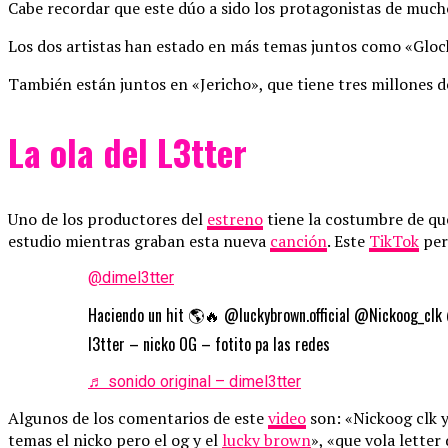
Cabe recordar que este dúo a sido los protagonistas de muc
Los dos artistas han estado en más temas juntos como «Glo
También están juntos en «Jericho», que tiene tres millones d
La ola del L3tter
Uno de los productores del
estreno
tiene la costumbre de q
estudio mientras graban esta nueva
canción
. Este
TikTok
per
@dimel3tter
Haciendo un hit 🌎🔥 @luckybrown.official @Nickoog_c
l3tter – nicko OG – fotito pa las redes
♬ sonido original – dimel3tter
Algunos de los comentarios de este
video
son: «Nickoog clk 
temas el nicko pero el og y el
lucky brown
», «que vola lette