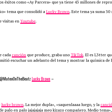
hos éxitos como «Ay Parcera» que ya tiene 43 millones de rep
cko» tema que consolidó a
Lucky Brown
. Este tema ya suma 30
e visitas en
Youtube
.
ue cada
canción
que produce, graba uno
TikTok
. El es L3tter q
mitió escuchar un adelanto del tema y mostrar la química de lo
lk @MateoOnTheBeatz
Lucky Brown
–
y
lucky brown
. La mejor dupla», «saquenlaaaa luego, y la
canci
r de palo en palo jajajajaja meo kizazo compañero. Medio tema