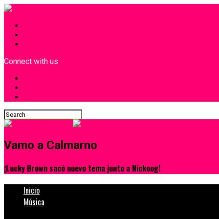
INICIO
¿Quiénes Somos?
Contacto
Connect with us
Vamo a Calmarno
¡Lucky Brown sacó nuevo tema junto a Nickoog!
Inicio
Música