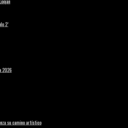
Loojan
lo 2’
la 2026
nza su camino artístico