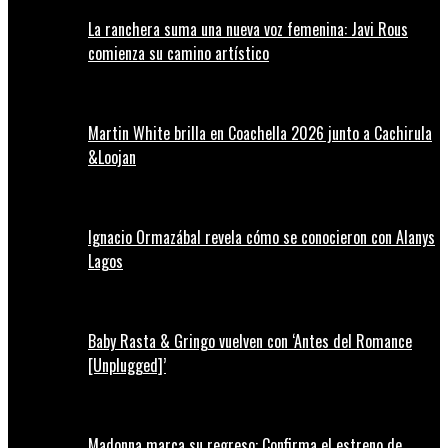
La ranchera suma una nueva voz femenina: Javi Rous
comienza su camino artístico
Martin White brilla en Coachella 2026 junto a Cachirula
&Loojan
Ignacio Ormazábal revela cómo se conocieron con Alanys
Lagos
Baby Rasta & Gringo vuelven con ‘Antes del Romance
[Unplugged]’
Madonna marca su regreso: Confirma el estreno de