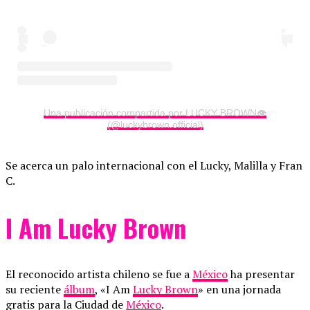
Una publicación compartida por LUCKY BROWN👁
(@luckybrown.official)
Se acerca un palo internacional con el Lucky, Malilla y Fran
C.
I Am Lucky Brown
El reconocido artista chileno se fue a
México
ha presentar
su reciente
álbum
, «I Am
Lucky Brown
» en una jornada
gratis para la Ciudad de
México
.