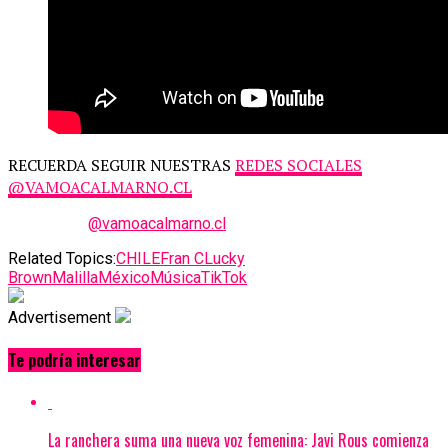
RECUERDA SEGUIR NUESTRAS
REDES SOCIALES
@VAMOACALMARNO.CL
@vamoacalmarno.cl
Related Topics:
CHILE
Fran C
Lucky
Brown
Malilla
México
Música
TikTok
Advertisement
Te podría interesar
La ranchera suma una nueva voz femenina: Javi Rous comienza