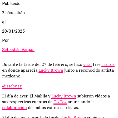
Publicado
2 años atrás
el
28/01/2025
Por
Sebastián Vargas
Durante la tarde del 27 de febrero, se hizo
viral
tres
TikTok
en donde aparecía
Lucky Brown
junto a reconocido artista
mexicano.
@ssebv.ssj
El día de ayer, El Malilla y
Lucky Brown
subieron videos a
sus respectivas cuentas de
TikTok
anunciando la
colaboración
de ambos exitosos artistas.
El día de hoy, durante la tarde,
Lucky Brown
subió a su