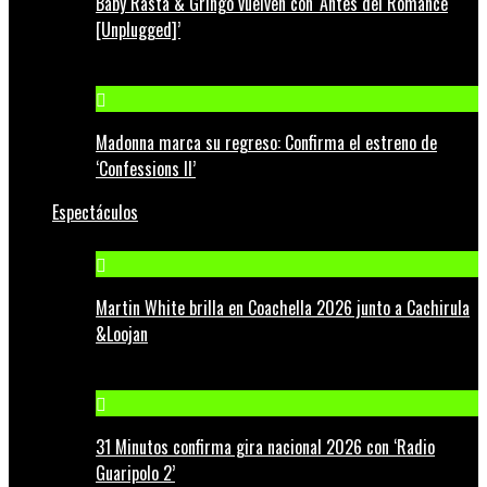
Baby Rasta & Gringo vuelven con ‘Antes del Romance
[Unplugged]’
Madonna marca su regreso: Confirma el estreno de
‘Confessions II’
Espectáculos
Martin White brilla en Coachella 2026 junto a Cachirula
&Loojan
31 Minutos confirma gira nacional 2026 con ‘Radio
Guaripolo 2’