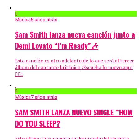
Música
6 años atrás
Sam Smith lanza nueva canción junto a
Demi Lovato “I’m Ready”🎶
Esta canción es otro adelanto de lo que será el tercer
álbum del cantante británico ¡Escucha lo nuevo aquí
👇🏼!
Música
7 años atrás
SAM SMITH LANZA NUEVO SINGLE “HOW
DO YOU SLEEP?
Este último lanzamiento se desprende del reciente