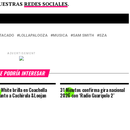
NUESTRAS
REDES SOCIALES
.
TACADO
LOLLAPALOOZA
MUSICA
SAM SMITH
SZA
ADVERTISEMENT
E PODRÍA INTERESAR
 White brilla en Coachella
31 Minutos confirma gira nacional
unto a Cachirula &Loojan
2026 con ‘Radio Guaripolo 2’