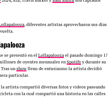
e
2024, Sza, Travis Barker y
Sam Smith
son captados
Lollapalooza
, diferentes artistas aprovecharon sus días
 vuelta.
lapalooza
e se presentó en el
Lollapalooza
el pasado domingo 17
millones de oyentes mensuales en
Spotify
y durante su
. Tras un
show
lleno de entusiasmo la artista decidió
era particular.
 la artista compartió diversas fotos y videos paseando
icicleta con la cual compartió una historia en las calles