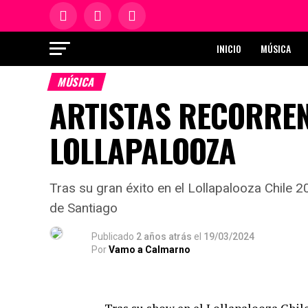
INICIO
MÚSICA
MÚSICA
ARTISTAS RECORREN
LOLLAPALOOZA
Tras su gran éxito en el Lollapalooza Chile 2
de Santiago
Publicado
2 años atrás
el
19/03/2024
Por
Vamo a Calmarno