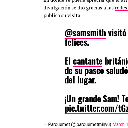
divulgación se dio gracias a las
redes
pública su visita.
@samsmith
visitó
felices.
El
cantante
británi
de su paseo salud
del lugar.
¡Un grande Sam! T
pic.twitter.com/t
— Parquemet (@parquemetminvu)
March 1