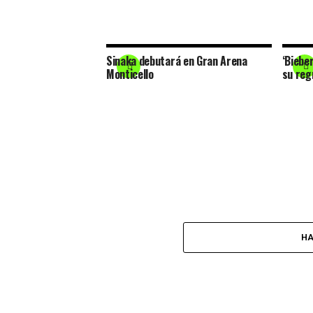
Sinaka debutará en Gran Arena
‘Biebe
Monticello
su reg
HA