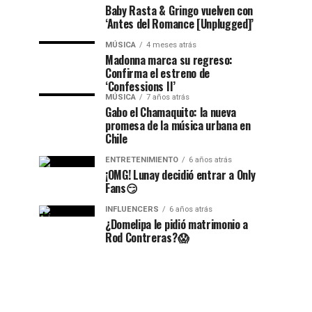
Baby Rasta & Gringo vuelven con
‘Antes del Romance [Unplugged]’
MÚSICA
4 meses atrás
Madonna marca su regreso:
Confirma el estreno de
‘Confessions II’
MÚSICA
7 años atrás
Gabo el Chamaquito: la nueva
promesa de la música urbana en
Chile
ENTRETENIMIENTO
6 años atrás
¡OMG! Lunay decidió entrar a Only
Fans😏
INFLUENCERS
6 años atrás
¿Domelipa le pidió matrimonio a
Rod Contreras?😱