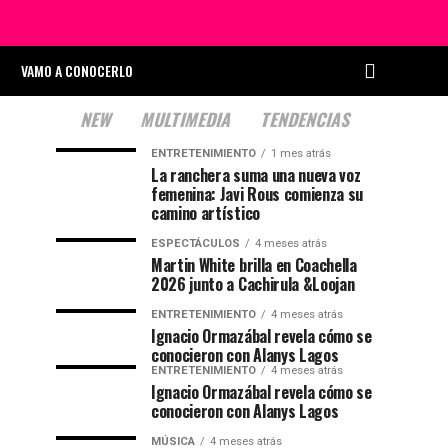
VAMO A CONOCERLO
NEW
MULTIMEDIA
TENDENCIAS
ENTRETENIMIENTO
1 mes atrás
La ranchera suma una nueva voz
femenina: Javi Rous comienza su
camino artístico
ESPECTÁCULOS
4 meses atrás
Martin White brilla en Coachella
2026 junto a Cachirula &Loojan
ENTRETENIMIENTO
4 meses atrás
Ignacio Ormazábal revela cómo se
conocieron con Alanys Lagos
ENTRETENIMIENTO
4 meses atrás
Ignacio Ormazábal revela cómo se
conocieron con Alanys Lagos
MÚSICA
4 meses atrás