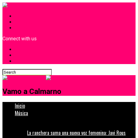
INICIO
¿Quiénes Somos?
Contacto
Connect with us
Vamo a Calmarno
Inicio
Música
La ranchera suma una nueva voz femenina: Javi Rous