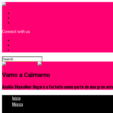
INICIO
¿Quiénes Somos?
Contacto
Connect with us
Vamo a Calmarno
Anakin Skywalker llegará a Fortnite como parte de una gran actu
Inicio
Música