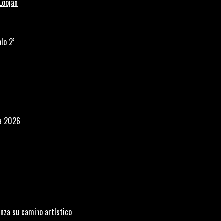
Loojan
lo 2’
la 2026
nza su camino artístico