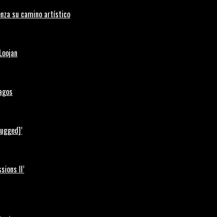
nza su camino artístico
Loojan
Lagos
lugged]’
ions II’