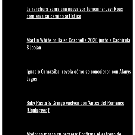
La ranchera suma una nueva voz femenina: Javi Rous
comienza su camino artístico
Martin White brilla en Coachella 2026 junto a Cachirula
&Loojan
Ignacio Ormazábal revela cómo se conocieron con Alanys
Lagos
Baby Rasta & Gringo vuelven con ‘Antes del Romance
[Unplugged]’
Madonna marca su regreso: Confirma el estreno de