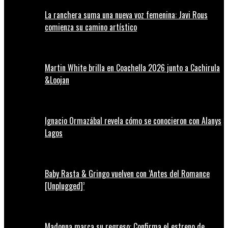
La ranchera suma una nueva voz femenina: Javi Rous
comienza su camino artístico
Martin White brilla en Coachella 2026 junto a Cachirula
&Loojan
Ignacio Ormazábal revela cómo se conocieron con Alanys
Lagos
Baby Rasta & Gringo vuelven con ‘Antes del Romance
[Unplugged]’
Madonna marca su regreso: Confirma el estreno de