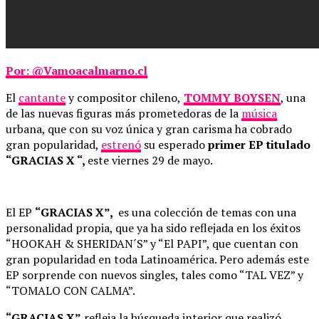
Por: @Vamoacalmarno.cl
El
cantante
y compositor chileno,
TOMMY BOYSEN
, una
de las nuevas figuras más prometedoras de la
música
urbana, que con su voz única y gran carisma ha cobrado
gran popularidad,
estrenó
su esperado
primer EP titulado
“GRACIAS X “,
este viernes 29 de mayo.
El EP
“GRACIAS X”,
es una colección de temas con una
personalidad propia, que ya ha sido reflejada en los éxitos
“HOOKAH & SHERIDAN´S” y “El PAPI”, que cuentan con
gran popularidad en toda Latinoamérica. Pero además este
EP sorprende con nuevos singles, tales como “TAL VEZ” y
“TOMALO CON CALMA”.
“GRACIAS X”
refleja la búsqueda interior que realizó