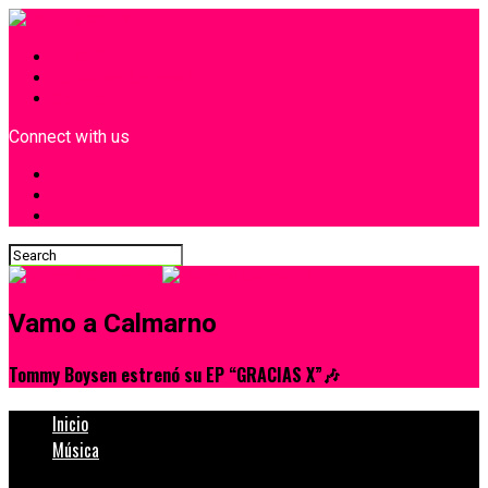
INICIO
¿Quiénes Somos?
Contacto
Connect with us
Vamo a Calmarno
Tommy Boysen estrenó su EP “GRACIAS X”🎶
Inicio
Música