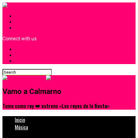
INICIO
¿Quiénes Somos?
Contacto
Connect with us
Vamo a Calmarno
Tomo como rey 👑 estreno «Los reyes de la fiesta»
Inicio
Música