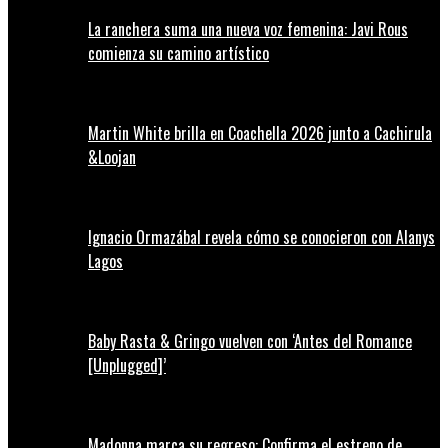
La ranchera suma una nueva voz femenina: Javi Rous
comienza su camino artístico
Martin White brilla en Coachella 2026 junto a Cachirula
&Loojan
Ignacio Ormazábal revela cómo se conocieron con Alanys
Lagos
Baby Rasta & Gringo vuelven con ‘Antes del Romance
[Unplugged]’
Madonna marca su regreso: Confirma el estreno de