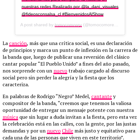
nuestras redes Realizado por @la_dani_visuales
@fideosconsalsa_cl #BienvenidosAlShow
A post shared by
tomocomorey
(@tomocomorey) on
Jun 30
La
canción
, más que una crítica social, es una declaración
de principios y marca un punto de inflexión en la carrera de
la banda que, luego de publicar una reversión del clásico
cantar popular “El Pueblo Unido” a fines del año pasado,
nos sorprende con un
nuevo
trabajo cargado al discurso
social pero sin perder la alegría y la fiesta que los
caracteriza.
En palabras de Rodrigo “Negro” Medel,
cantante
y
compositor de la banda, “creemos que tenemos la valiosa
oportunidad de entregar un mensaje potente con nuestra
música
que sin lugar a duda invitan a la fiesta, pero esta vez
la celebración está en las calles, con la gente, por las justas
demandas y por un
nuevo
Chile
más justo y equitativo para
cada una de las personas que viven en este territorio”.