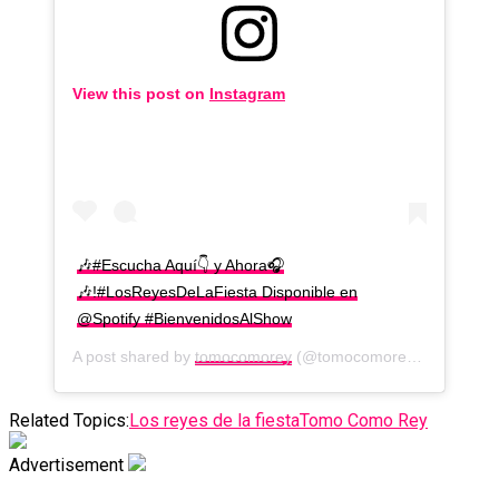
View this post on
Instagram
🎶#Escucha Aquí👇 y Ahora🎧
🎶!#LosReyesDeLaFiesta Disponible en
@Spotify #BienvenidosAlShow
A post shared by
tomocomorey
(@tomocomorey) on
Jun 26
Related Topics:
Los reyes de la fiesta
Tomo Como Rey
Advertisement