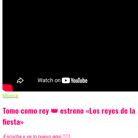
Música
Tomo como rey 👑 estreno «Los reyes de la
fiesta»
¡Escucha y ve lo nuevo aquí 👇🏼!