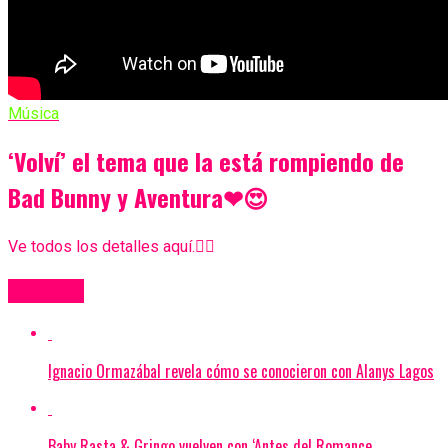
Música
‘Volví’ el tema que la está rompiendo de
Bad Bunny y Aventura❤😍
Ve todos los detalles aquí.👇🏻
Más Videos
Ignacio Ormazábal revela cómo se conocieron con Alanys Lagos
Baby Rasta & Gringo vuelven con ‘Antes del Romance