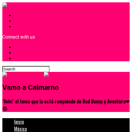
INICIO
¿Quiénes Somos?
Contacto
Connect with us
Vamo a Calmarno
‘Volví’ el tema que la está rompiendo de Bad Bunny y Aventura❤
😍
Inicio
Música