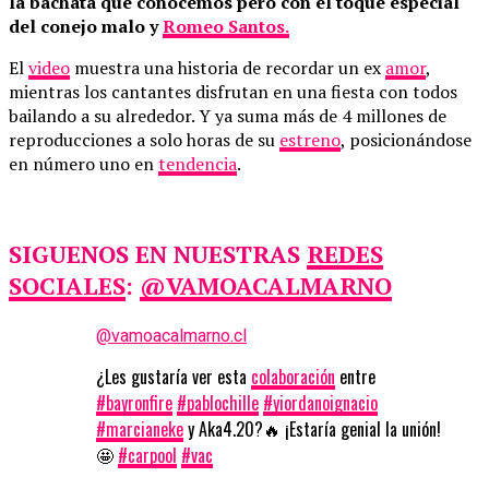
la bachata que conocemos pero con el toque especial
del conejo malo y
Romeo Santos.
El
video
muestra una historia de recordar un ex
amor
,
mientras los cantantes disfrutan en una fiesta con todos
bailando a su alrededor. Y ya suma más de 4 millones de
reproducciones a solo horas de su
estreno
, posicionándose
en número uno en
tendencia
.
SIGUENOS EN NUESTRAS
REDES
SOCIALES
:
@VAMOACALMARNO
@vamoacalmarno.cl
¿Les gustaría ver esta
colaboración
entre
#bayronfire
#pablochille
#yiordanoignacio
#marcianeke
y Aka4.20?🔥 ¡Estaría genial la unión!
🤩
#carpool
#vac