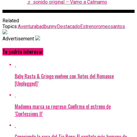
♬ sonido original – Vamo a Calmarno
Related
Topics:
Aventura
badbunny
Destacado
Estreno
romeosantos
Advertisement
Te podría interesar
Baby Rasta & Gringo vuelven con ‘Antes del Romance
[Unplugged]’
Madonna marca su regreso: Confirma el estreno de
‘Confessions II’
Conociendo la casa del Tio Rene: El capítulo más humano de