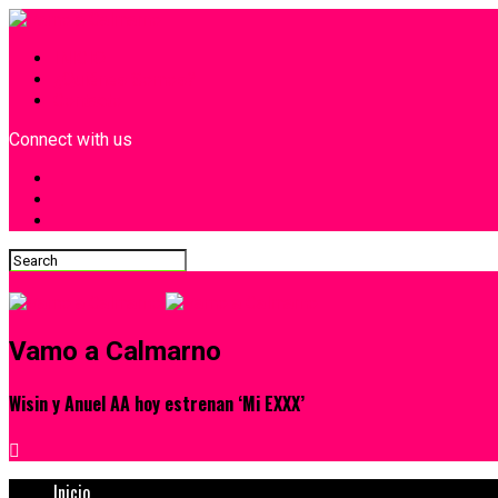
INICIO
¿Quiénes Somos?
Contacto
Connect with us
Vamo a Calmarno
Wisin y Anuel AA hoy estrenan ‘Mi EXXX’
Inicio