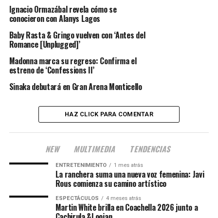
Ignacio Ormazábal revela cómo se
conocieron con Alanys Lagos
Baby Rasta & Gringo vuelven con ‘Antes del
Romance [Unplugged]’
Madonna marca su regreso: Confirma el
estreno de ‘Confessions II’
Sinaka debutará en Gran Arena Monticello
HAZ CLICK PARA COMENTAR
NEW
MULTIMEDIA
TENDENCIAS
ENTRETENIMIENTO
1 mes atrás
La ranchera suma una nueva voz femenina: Javi
Rous comienza su camino artístico
ESPECTÁCULOS
4 meses atrás
Martin White brilla en Coachella 2026 junto a
Cachirula &Loojan