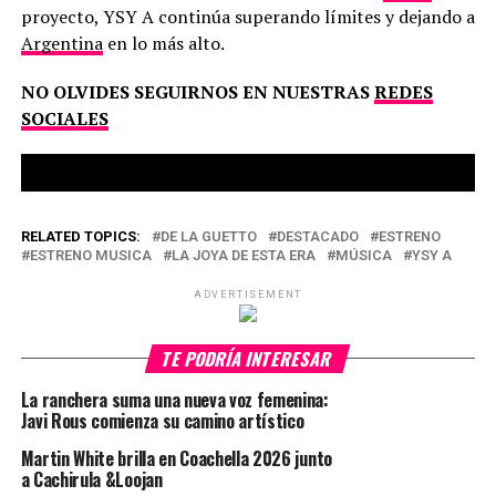
proyecto, YSY A continúa superando límites y dejando a
Argentina
en lo más alto.
NO OLVIDES SEGUIRNOS EN NUESTRAS
REDES
SOCIALES
RELATED TOPICS:
DE LA GUETTO
DESTACADO
ESTRENO
ESTRENO MUSICA
LA JOYA DE ESTA ERA
MÚSICA
YSY A
ADVERTISEMENT
TE PODRÍA INTERESAR
La ranchera suma una nueva voz femenina:
Javi Rous comienza su camino artístico
Martin White brilla en Coachella 2026 junto
a Cachirula &Loojan