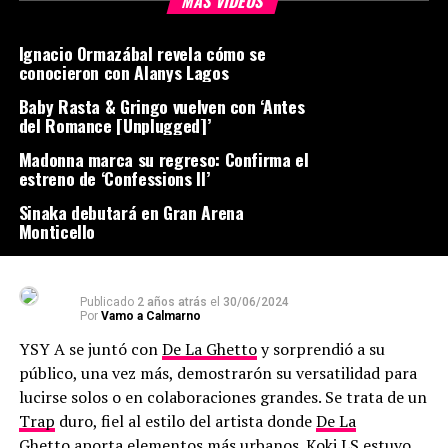
MÁS VIDEOS
Ignacio Ormazábal revela cómo se
conocieron con Alanys Lagos
Baby Rasta & Gringo vuelven con ‘Antes
del Romance [Unplugged]’
Madonna marca su regreso: Confirma el
estreno de ‘Confessions II’
Sinaka debutará en Gran Arena
Monticello
Publicado
2 años atrás
el
30/06/2024
Por
Vamo a Calmarno
YSY A se juntó con
De La Ghetto
y sorprendió a su
público, una vez más, demostrarón su versatilidad para
lucirse solos o en colaboraciones grandes. Se trata de un
Trap
duro, fiel al estilo del artista donde
De La
Ghetto
aporta elementos más urbanos. Koki LS estuvo