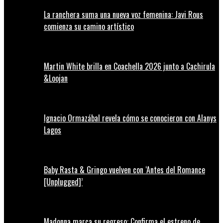
La ranchera suma una nueva voz femenina: Javi Rous
comienza su camino artístico
Martin White brilla en Coachella 2026 junto a Cachirula
&Loojan
Ignacio Ormazábal revela cómo se conocieron con Alanys
Lagos
Baby Rasta & Gringo vuelven con ‘Antes del Romance
[Unplugged]’
Madonna marca su regreso: Confirma el estreno de