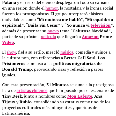
Patana
y el resto del elenco desplegaron todo su carisma
en una sesión donde el
humor
, la nostalgia y la ironía social
fueron los protagonistas. El grupo interpretó clásicos
inolvidables como
“Mi muñeca me habló”
,
“Mi equilibrio
espiritual”
,
“Baila Sin Cesar”
y
“Yo nunca vi
televisión
”
,
además de presentar su
nuevo
tema
“Calurosa Navidad”
,
parte de su próxima
película
que llegará a
Amazon
Prime
Video
.
El
show
, fiel a su estilo, mezcló
música
, comedia y guiños a
la cultura pop, con referencias a
Better Call Saul
,
Los
Prisioneros
e incluso a las
políticas migratorias de
Donald Trump
, provocando risas y reflexión a partes
iguales.
Con esta presentación,
31 Minutos
se suma a la prestigiosa
lista de
artistas chilenos
que han pasado por el escenario de
Tiny Desk
, junto a nombres como
Mon Laferte
,
Ana
Tijoux
y
Rubio
, consolidando su estatus como uno de los
proyectos culturales más influyentes y queridos de
Latinoamérica.