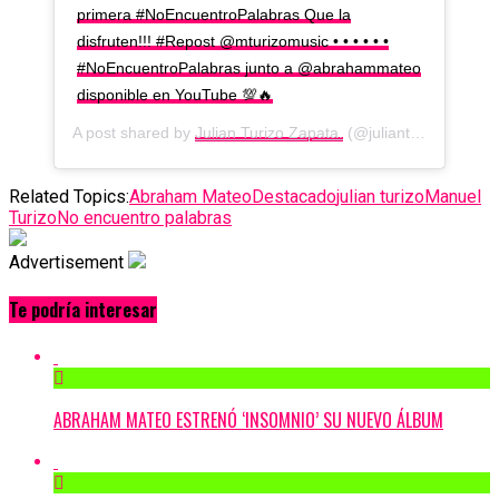
primera #NoEncuentroPalabras Que la
disfruten!!! #Repost @mturizomusic • • • • • •
#NoEncuentroPalabras junto a @abrahammateo
disponible en YouTube 💯🔥
A post shared by
Julian Turizo Zapata.
(@julianturizomusic) on
Related Topics:
Abraham Mateo
Destacado
julian turizo
Manuel
Turizo
No encuentro palabras
Advertisement
Te podría interesar
ABRAHAM MATEO ESTRENÓ ‘INSOMNIO’ SU NUEVO ÁLBUM