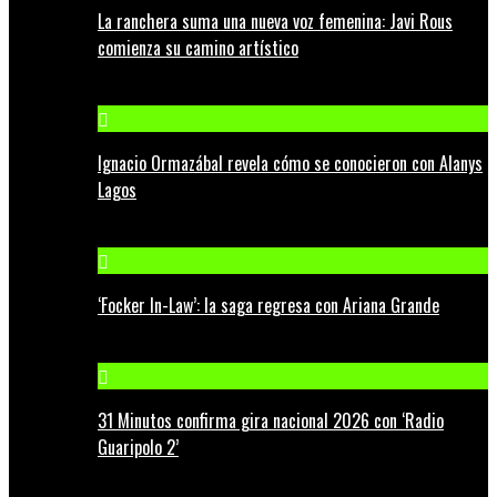
La ranchera suma una nueva voz femenina: Javi Rous
comienza su camino artístico
Ignacio Ormazábal revela cómo se conocieron con Alanys
Lagos
‘Focker In-Law’: la saga regresa con Ariana Grande
31 Minutos confirma gira nacional 2026 con ‘Radio
Guaripolo 2’