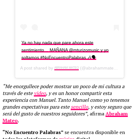
Ya no hay nada que pare ahora este
sentimiento… MAÑANA @mturizomusic y yo
soltamos #NoEncuentroPalabras 🎶🗣
A post shared by
ᴬᴮᴿᴬᴴᴬᴹ ᴹᴬᵀᴱᴼ
(@abrahammateo) on
Jan 30
“Me enorgullece poder mostrar un poco de mi cultura a
través de este
video
, y es un honor compartir esta
experiencia con Manuel. Tanto Manuel como yo tenemos
grandes expectativas para este
sencillo
, y estoy seguro que
será del gusto de nuestros seguidores”
, afirma
Abraham
Mateo
.
“No Encuentro Palabras”
se encuentra disponible en
todas las plataformas de
música
digital.