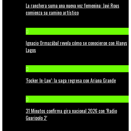
La ranchera suma una nueva voz femenina: Javi Rous
comienza su camino artístico
Ignacio Ormazábal revela cómo se conocieron con Alanys
Lagos
‘Focker In-Law’: la saga regresa con Ariana Grande
31 Minutos confirma gira nacional 2026 con ‘Radio
Guaripolo 2’