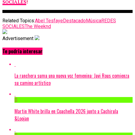
SOCIALES
!
Related Topics:
Abel Tesfaye
Destacado
Música
REDES
SOCIALES
The Weeknd
Advertisement
Te podría interesar
La ranchera suma una nueva voz femenina: Javi Rous comienza
su camino artístico
Martin White brilla en Coachella 2026 junto a Cachirula
&Loojan