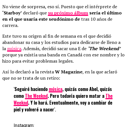
No viene de sorpresa, eso sí. Puesto que el intérprete de
‘Starboy’
declaró que
su próximo álbum
sería el último
en el que usaría este seudónimo de
tras 10 años de
carrera.
Este tuvo su origen al fin de semana en el que decidió
abandonar su casa y los estudios para dedicarse de lleno a
la
música
. Además, decidió sacar una E de
‘The Weekend’
porque ya existía una banda en Canadá con ese nombre y lo
hizo para evitar problemas legales.
Así lo declaró a la revista
W Magazine
, en la que aclaró
que no se trata de un retiro:
‘
Seguiré haciendo
música
, quizás como Abel, quizás
como
The Weeknd
. Pero todavía quiero matar a
The
Weeknd
. Y lo hará. Eventualmente, voy a cambiar de
piel y volveré a nacer
‘.
I
n
s
t
a
g
r
a
m
: