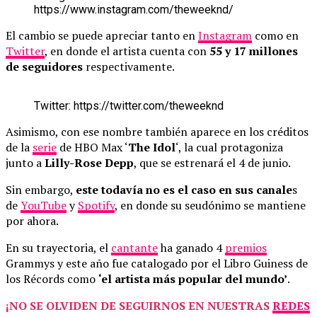
h
t
t
p
s
:
/
/
w
w
w
.
i
n
s
t
a
g
r
a
m
.
c
o
m
/
t
h
e
w
e
e
k
n
d
/
El cambio se puede apreciar tanto en
Instagram
como en
Twitter
, en donde el artista cuenta con
55 y 17 millones
de seguidores
respectivamente.
T
w
i
t
t
e
r
:
h
t
t
p
s
:
/
/
t
w
i
t
t
e
r
.
c
o
m
/
t
h
e
w
e
e
k
n
d
Asimismo, con ese nombre también aparece en los créditos
de la
serie
de HBO Max ‘
The Idol
‘, la cual protagoniza
junto a
Lilly-Rose Depp
, que se estrenará el 4 de junio.
Sin embargo,
este todavía no es el caso en sus canale
s
de
YouTube
y
Spotify
, en donde su seudónimo se mantiene
por ahora.
En su trayectoria, el
cantante
ha ganado 4
premios
Grammys y este año fue catalogado por el Libro Guiness de
los Récords como
‘el artista más popular del mundo’
.
¡NO SE OLVIDEN DE SEGUIRNOS EN NUESTRAS
REDES