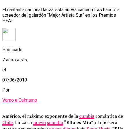
El cantante nacional lanza esta nueva canción tras hacerse
acreedor del galardón “Mejor Artista Sur” en los Premios
HEAT
Publicado
7 años atrás
el
07/06/2019
Por
Vamo a Calmarno
Américo, el máximo exponente de la
cumbia
romántica de
Chile
, lanza su
nuevo
sencillo
“
Ella es Mía”
,el que será
parte de su segundo y
nuevo
álbum
bajo
Sony Music
.
“Ella