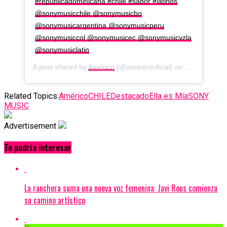
#republicadominicana #chile #sabor #latinos
@sonymusicchile @sonymusicbo
@sonymusicargentina @sonymusicperu
@sonymusiccol @sonymusicec @sonymusicvzla
@sonymusiclatin
A post shared by
Américo
(@americooficial) on
Jun 7, 2019
Related Topics:
Américo
CHILE
Destacado
Ella es Mía
SONY
MUSIC
Advertisement
Te podría interesar
La ranchera suma una nueva voz femenina: Javi Rous comienza
su camino artístico