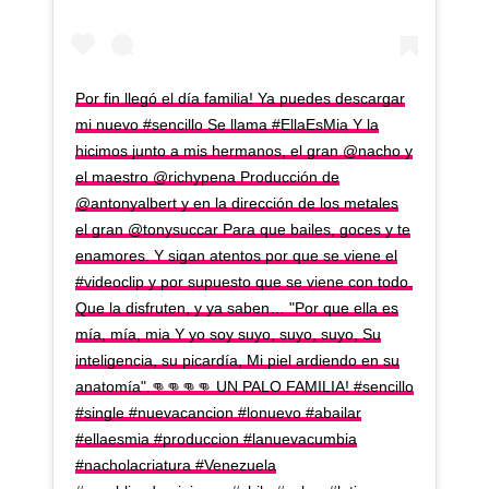
Por fin llegó el día familia! Ya puedes descargar
mi nuevo #sencillo Se llama #EllaEsMia Y la
hicimos junto a mis hermanos, el gran @nacho y
el maestro @richypena Producción de
@antonyalbert y en la dirección de los metales
el gran @tonysuccar Para que bailes, goces y te
enamores. Y sigan atentos por que se viene el
#videoclip y por supuesto que se viene con todo.
Que la disfruten, y ya saben… "Por que ella es
mía, mía, mia Y yo soy suyo, suyo, suyo, Su
inteligencia, su picardía, Mi piel ardiendo en su
anatomía".👊👊👊👊 UN PALO FAMILIA! #sencillo
#single #nuevacancion #lonuevo #abailar
#ellaesmia #produccion #lanuevacumbia
#nacholacriatura #Venezuela