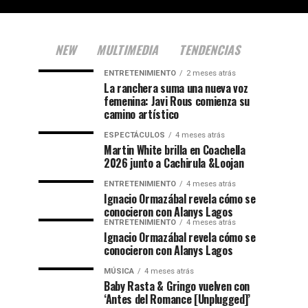
NEW
MULTIMEDIA
TENDENCIAS
ENTRETENIMIENTO
2 meses atrás
La ranchera suma una nueva voz
femenina: Javi Rous comienza su
camino artístico
ESPECTÁCULOS
4 meses atrás
Martin White brilla en Coachella
2026 junto a Cachirula &Loojan
ENTRETENIMIENTO
4 meses atrás
Ignacio Ormazábal revela cómo se
conocieron con Alanys Lagos
ENTRETENIMIENTO
4 meses atrás
Ignacio Ormazábal revela cómo se
conocieron con Alanys Lagos
MÚSICA
4 meses atrás
Baby Rasta & Gringo vuelven con
‘Antes del Romance [Unplugged]’