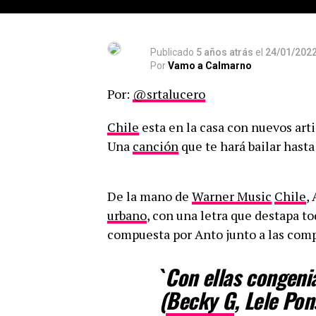
Publicado
5 años atrás
el
24/01/202
Por
Vamo a Calmarno
Por:
@srtalucero
Chile
esta en la casa con nuevos arti
Una
canción
que te hará bailar hast
De la mano de
Warner Music
Chile
,
urbano
, con una letra que destapa t
compuesta por Anto junto a las comp
`
Con ellas congeni
(
Becky G
, Lele Pon