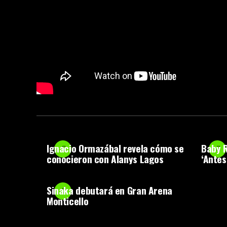
Ignacio Ormazábal revela cómo se
Baby R
conocieron con Alanys Lagos
‘Antes
Sinaka debutará en Gran Arena
Monticello