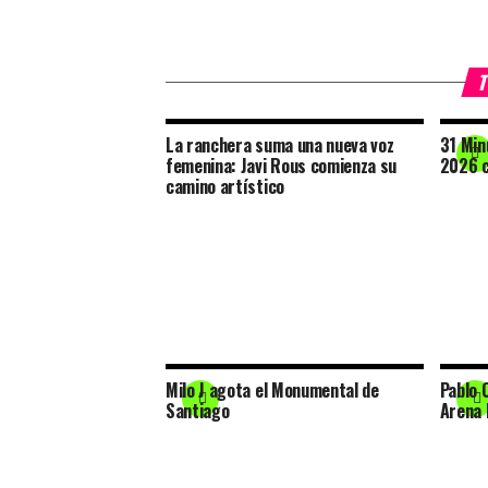
T
La ranchera suma una nueva voz
31 Min
femenina: Javi Rous comienza su
2026 c
camino artístico
Milo J agota el Monumental de
Pablo 
Santiago
Arena 