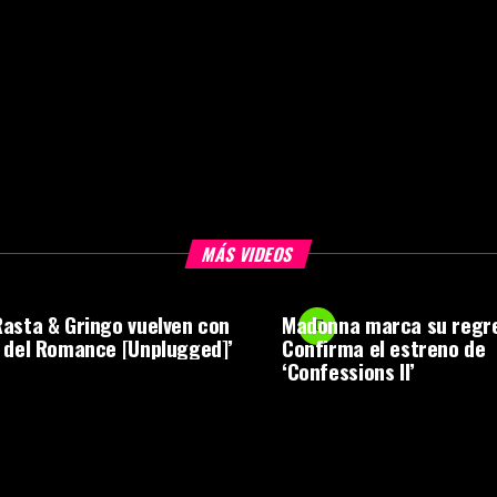
MÁS VIDEOS
asta & Gringo vuelven con
Madonna marca su regr
 del Romance [Unplugged]’
Confirma el estreno de
‘Confessions II’