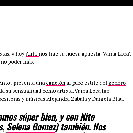
2
stas, y hoy
Anto
nos trae su nueva apuesta ‘Vaina Loca’.
a no poder más.
 Anto , presenta una
canción
al puro estilo del
genero
oda su sensualidad como artista. Vaina Loca fue
ositoras y músicas Alejandra Zabala y Daniela Blau.
amos súper bien, y con Nito
s,
Selena Gomez
) también
.
Nos