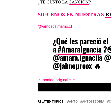
¿TE GUSTÓ LA
CANCIÓN
?
SIGUENOS EN NUESTRAS
R
@vamoacalmarno.cl
¿Qué les pareció el
a
#AmaraIgnacia
?
@amara.ignaciia @r
@jaimeproox 🔥
♬ sonido original – –
RELATED TOPICS:
ANTO
ANTOSEGOBIA
C