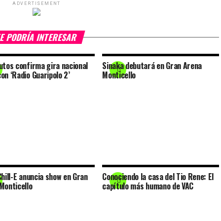
ADVERTISEMENT
E PODRÍA INTERESAR
utos confirma gira nacional
Sinaka debutará en Gran Arena
on ‘Radio Guaripolo 2’
Monticello
Chill-E anuncia show en Gran
Conociendo la casa del Tio Rene: El
Monticello
capítulo más humano de VAC