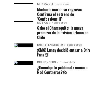
MÚSICA
4 meses atrás
Madonna marca su regreso:
Confirma el estreno de
‘Confessions II’
MÚSICA
7 años atrás
Gabo el Chamaquito: la nueva
promesa de la música urbana en
Chile
ENTRETENIMIENTO
6 años atrás
¡OMG! Lunay decidió entrar a Only
Fans😏
INFLUENCERS
6 años atrás
¿Domelipa le pidió matrimonio a
Rod Contreras?😱