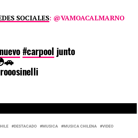
EDES SOCIALES
: @VAMOACALMARNO
nuevo
#carpool
junto
🚗
ooosinelli
HILE
DESTACADO
MUSICA
MUSICA CHILENA
VIDEO