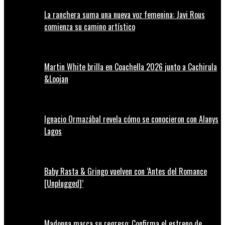
La ranchera suma una nueva voz femenina: Javi Rous
comienza su camino artístico
Martin White brilla en Coachella 2026 junto a Cachirula
&Loojan
Ignacio Ormazábal revela cómo se conocieron con Alanys
Lagos
Baby Rasta & Gringo vuelven con ‘Antes del Romance
[Unplugged]’
Madonna marca su regreso: Confirma el estreno de