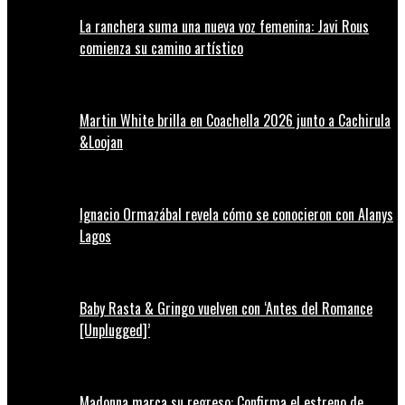
La ranchera suma una nueva voz femenina: Javi Rous
comienza su camino artístico
Martin White brilla en Coachella 2026 junto a Cachirula
&Loojan
Ignacio Ormazábal revela cómo se conocieron con Alanys
Lagos
Baby Rasta & Gringo vuelven con ‘Antes del Romance
[Unplugged]’
Madonna marca su regreso: Confirma el estreno de