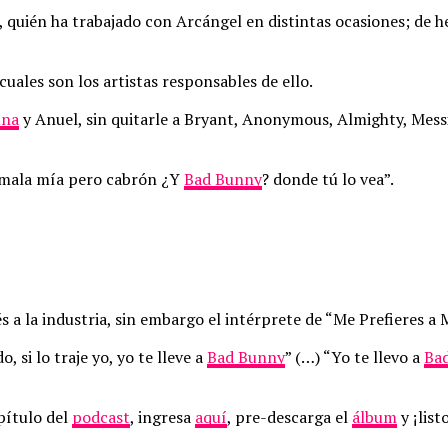
 quién ha trabajado con Arcángel en distintas ocasiones; de h
cuales son los artistas responsables de ello.
una
y Anuel, sin quitarle a Bryant, Anonymous, Almighty, Messi
, mala mía pero cabrón ¿Y
Bad Bunny
? donde tú lo vea”.
s a la industria, sin embargo el intérprete de “Me Prefieres a
 si lo traje yo, yo te lleve a
Bad Bunny
” (…) “Yo te llevo a
Ba
pítulo del
podcast
, ingresa
aquí
, pre-descarga el
álbum
y ¡list