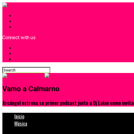
INICIO
¿Quiénes Somos?
Contacto
Connect with us
Vamo a Calmarno
Arcángel estrena su primer podcast junto a Dj Luian como invit
Inicio
Música