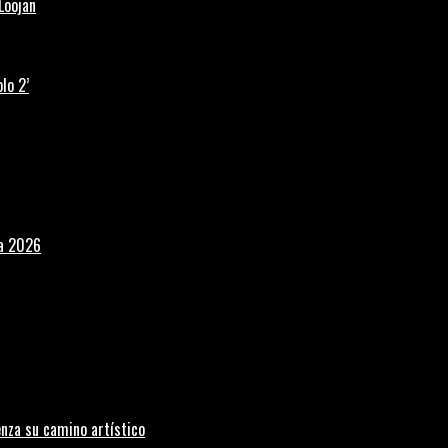
Loojan
lo 2’
la 2026
nza su camino artístico