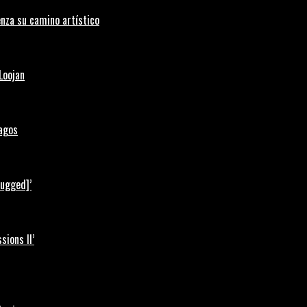
nza su camino artístico
Loojan
Lagos
lugged]’
ions II’