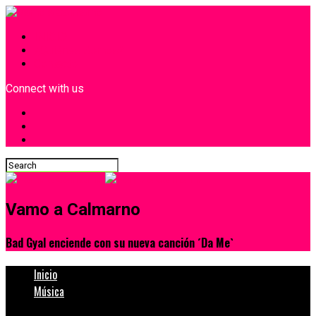
INICIO
¿Quiénes Somos?
Contacto
Connect with us
Vamo a Calmarno
Bad Gyal enciende con su nueva canción ´Da Me`
Inicio
Música