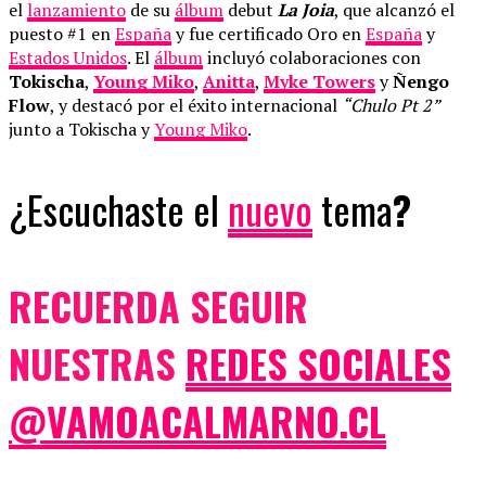
el
lanzamiento
de su
álbum
debut
La Joia
, que alcanzó el
puesto #1 en
España
y fue certificado Oro en
España
y
Estados Unidos
. El
álbum
incluyó colaboraciones con
Tokischa
,
Young Miko
,
Anitta
,
Myke Towers
y
Ñengo
Flow
, y destacó por el éxito internacional
“Chulo Pt 2”
junto a Tokischa y
Young Miko
.
¿Escuchaste el
nuevo
tema
?
RECUERDA SEGUIR
NUESTRAS
REDES SOCIALES
@VAMOACALMARNO.CL