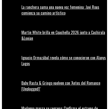
La ranchera suma una nueva voz femenina: Javi Rous
comienza su camino artístico
Martin White brilla en Coachella 2026 junto a Cachirula
&Loojan
Ignacio Ormazábal revela cómo se conocieron con Alanys
Lagos
Baby Rasta & Gringo vuelven con ‘Antes del Romance
[Unplugged]’
Madonna marca su regreso: Confirma el estreno de