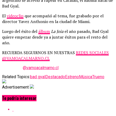
argentino se atrevió a rapear en Catalán, el idioma natal de
Bad Gyal.
El
videoclip
que acompañó al tema, fue grabado por el
director Yavez Anthonio en la ciudad de Miami.
Luego del éxito del
álbum
La Joia
el año pasado, Bad Gyal
quiere empezar desde ya a juntar éxitos para el resto del
año.
RECUERDA SEGUIRNOS EN NUESTRAS
REDES SOCIALES
@VAMOACALMARNO.CL
@vamoacalmarno.cl
Related Topics:
bad gyal
Destacado
Estreno
Música
Trueno
Advertisement
Te podría interesar