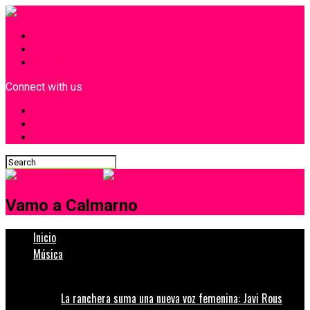
INICIO
¿Quiénes Somos?
Contacto
Connect with us
Vamo a Calmarno
Inicio
Música
La ranchera suma una nueva voz femenina: Javi Rous