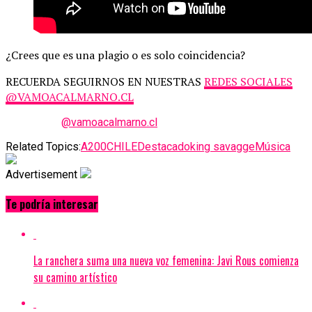
¿Crees que es una plagio o es solo coincidencia?
RECUERDA SEGUIRNOS EN NUESTRAS
REDES SOCIALES
@VAMOACALMARNO.CL
@vamoacalmarno.cl
Related Topics:
A200
CHILE
Destacado
king savagge
Música
Advertisement
Te podría interesar
La ranchera suma una nueva voz femenina: Javi Rous comienza
su camino artístico