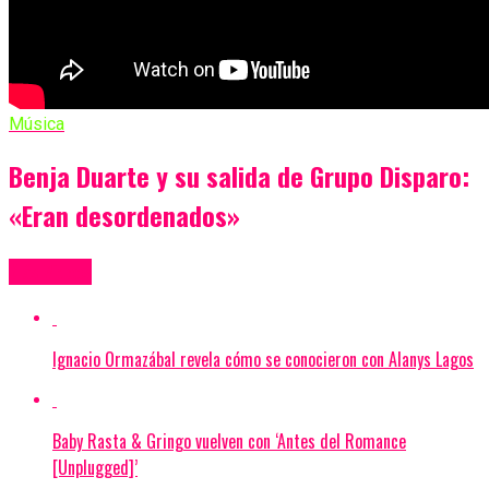
Música
Benja Duarte y su salida de Grupo Disparo:
«Eran desordenados»
Más Videos
Ignacio Ormazábal revela cómo se conocieron con Alanys Lagos
Baby Rasta & Gringo vuelven con ‘Antes del Romance
[Unplugged]’