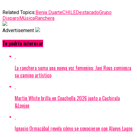
Related Topics:
Benja Duarte
CHILE
Destacado
Grupo
Disparo
Música
Ranchera
Advertisement
Te podría interesar
La ranchera suma una nueva voz femenina: Javi Rous comienza
su camino artístico
Martin White brilla en Coachella 2026 junto a Cachirula
&Loojan
Ignacio Ormazábal revela cómo se conocieron con Alanys Lagos