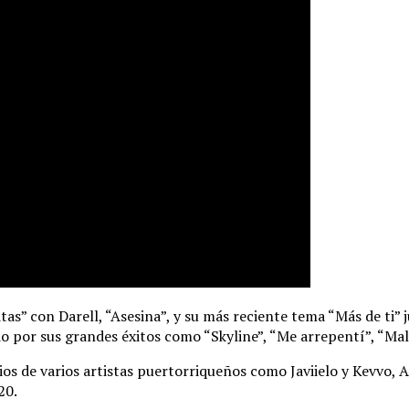
as” con Darell, “Asesina”, y su más reciente tema “Más de ti” 
o por sus grandes éxitos como “Skyline”, “Me arrepentí”, “Mal
os de varios artistas puertorriqueños como Javiielo y Kevvo, A
20.