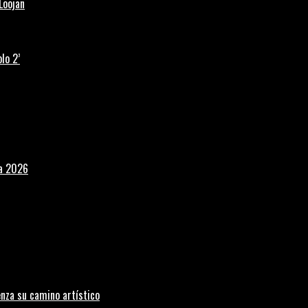
Loojan
lo 2’
la 2026
nza su camino artístico