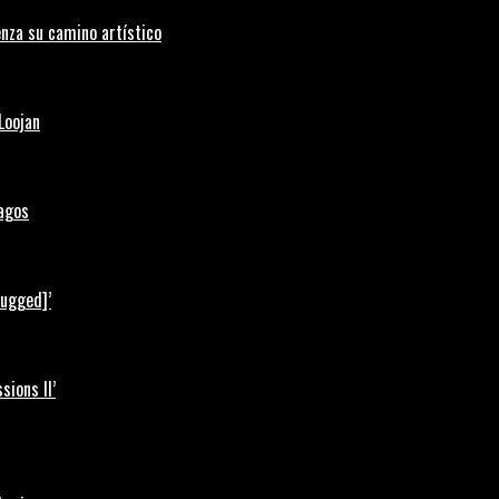
nza su camino artístico
Loojan
Lagos
lugged]’
ions II’