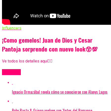
Influencers
¡Como gemelos! Juan de Dios y Cesar
Pantoja sorprende con nuevo look😲💯
Ve todos los detalles aquí👇🏻
Más Videos
Ignacio Ormazábal revela cómo se conocieron con Alanys Lagos
Baby Rasta & Gringo vuelven con ‘Antes del Romance