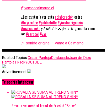
@vamoacalmarno.cl
¿Les gustaría ver esta
colaboración
entre
#bayronfire
#pablochille
#yiordanoignacio
#marcianeke
y Aka4.20?🔥 ¡Estaría genial la unión!
🤩
#carpool
#vac
♬ sonido original – Vamo a Calmarno
Related Topics:
Cesar Pantoja
Destacado
Juan de Dios
Pantoja
TikTok
YOUTUBE
Advertisement
Te podría interesar
Rosalia se sumó al trend de Easykid “Shiny”