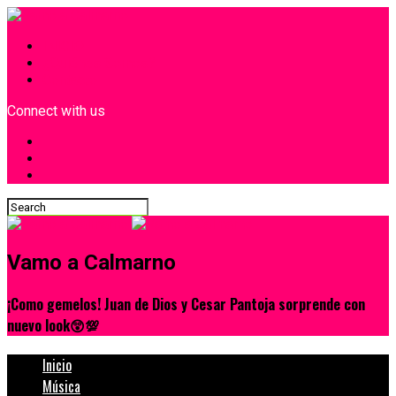
INICIO
¿Quiénes Somos?
Contacto
Connect with us
Vamo a Calmarno
¡Como gemelos! Juan de Dios y Cesar Pantoja sorprende con
nuevo look😲💯
Inicio
Música