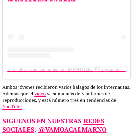
Ver esta publicación en
Instagram
Una publicación compartida de JD PANTOJA 🇲🇽 (@juandediospantoja)
Ambos jóvenes recibieron varios halagos de los internautas.
Además que el
video
ya suma más de 3 millones de
reproducciones, y está número tres en tendencias de
YouTube
.
SIGUENOS EN NUESTRAS
REDES
SOCIALES
:
@VAMOACALMARNO