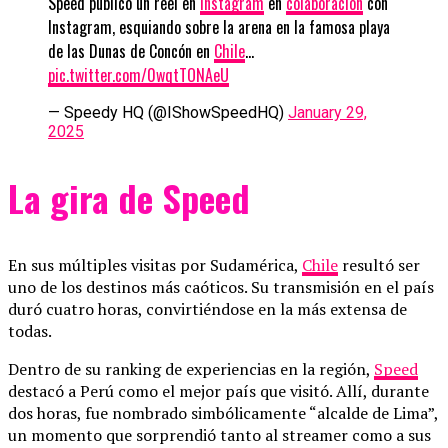
Speed publicó un reel en
Instagram
en
colaboración
con
Instagram, esquiando sobre la arena en la famosa playa
de las Dunas de Concón en
Chile
…
pic.twitter.com/0wqtTONAeU
— Speedy HQ (@IShowSpeedHQ)
January 29,
2025
La gira de Speed
En sus múltiples visitas por Sudamérica,
Chile
resultó ser
uno de los destinos más caóticos. Su transmisión en el país
duró cuatro horas, convirtiéndose en la más extensa de
todas.
Dentro de su ranking de experiencias en la región,
Speed
​​
destacó a Perú como el mejor país que visitó. Allí, durante
dos horas, fue nombrado simbólicamente “alcalde de Lima”,
un momento que sorprendió tanto al streamer como a sus