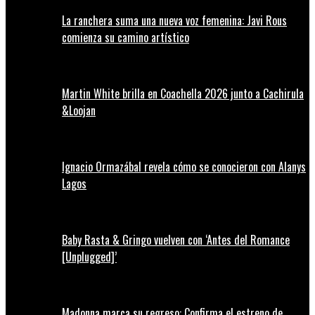
La ranchera suma una nueva voz femenina: Javi Rous
comienza su camino artístico
Martin White brilla en Coachella 2026 junto a Cachirula
&Loojan
Ignacio Ormazábal revela cómo se conocieron con Alanys
Lagos
Baby Rasta & Gringo vuelven con ‘Antes del Romance
[Unplugged]’
Madonna marca su regreso: Confirma el estreno de