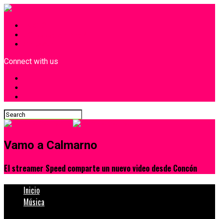
INICIO
¿Quiénes Somos?
Contacto
Connect with us
Vamo a Calmarno
El streamer Speed comparte un nuevo video desde Concón
Inicio
Música