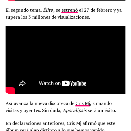
El segundo tema,
Élite
, se
estrenó
el 27 de febrero y ya
supera los 3 millones de visualizaciones.
Así avanza la nueva discoteca de
Cris Mj
, sumando
visitas y oyentes. Sin duda,
Apocalipsis
será un éxito.
En declaraciones anteriores, Cris Mj afirmó que este
álbum
será algo distinto a lo que hemos venido