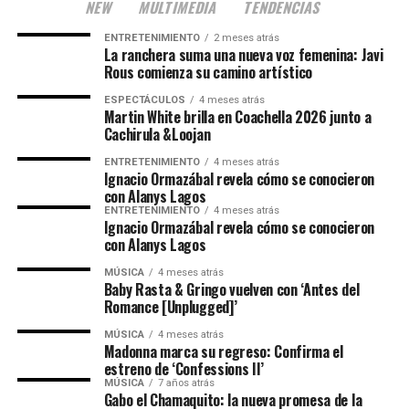
NEW
MULTIMEDIA
TENDENCIAS
ENTRETENIMIENTO
2 meses atrás
La ranchera suma una nueva voz femenina: Javi
Rous comienza su camino artístico
ESPECTÁCULOS
4 meses atrás
Martin White brilla en Coachella 2026 junto a
Cachirula &Loojan
ENTRETENIMIENTO
4 meses atrás
Ignacio Ormazábal revela cómo se conocieron
con Alanys Lagos
ENTRETENIMIENTO
4 meses atrás
Ignacio Ormazábal revela cómo se conocieron
con Alanys Lagos
MÚSICA
4 meses atrás
Baby Rasta & Gringo vuelven con ‘Antes del
Romance [Unplugged]’
MÚSICA
4 meses atrás
Madonna marca su regreso: Confirma el
estreno de ‘Confessions II’
MÚSICA
7 años atrás
Gabo el Chamaquito: la nueva promesa de la