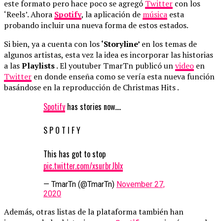
este formato pero hace poco se agregó
Twitter
con los
‘Reels’. Ahora
Spotify
, la aplicación de
música
esta
probando incluir una nueva forma de estos estados.
Si bien, ya a cuenta con los
‘Storyline’
en los temas de
algunos artistas, esta vez la idea es incorporar las historias
a las
Playlists
. El youtuber TmarTn publicó un
video
en
Twitter
en donde enseña como se vería esta nueva función
basándose en la reproducción de Christmas Hits .
Spotify
has stories now….
S P O T I F Y
This has got to stop
pic.twitter.com/xsurbrJblx
— TmarTn (@TmarTn)
November 27,
2020
Además, otras listas de la plataforma también han