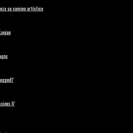
nza su camino artístico
Loojan
Lagos
lugged]’
ions II’