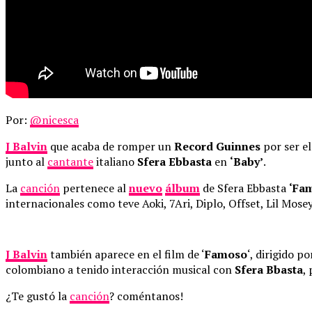
Por:
@nicesca
J Balvin
que acaba de romper un
Record Guinnes
por ser e
junto al
cantante
italiano
Sfera Ebbasta
en
‘Baby’
.
La
canción
pertenece al
nuevo
álbum
de Sfera Ebbasta
‘Fa
internacionales como teve Aoki, 7Ari, Diplo, Offset, Lil Mose
J Balvin
también aparece en el film de ‘
Famoso
‘, dirigido 
colombiano a tenido interacción musical con
Sfera Bbasta
,
¿Te gustó la
canción
? coméntanos!