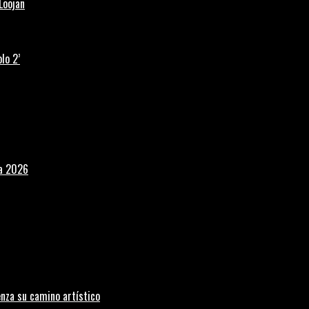
Loojan
lo 2’
la 2026
nza su camino artístico