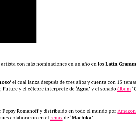
l artista con más nominaciones en un año en los
Latin Gramm
moso’
el cual lanza después de tres años y cuenta con 13 tema
y, Future y el célebre interprete de
‘Agua’
y el sonado
álbum
‘
por Pepsy Romanoff y distribuido en todo el mundo por
Amazon
 pues colaboraron en el
remix
de
‘Machika’
.