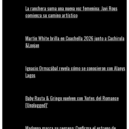
La ranchera suma una nueva voz femenina: Javi Rous
comienza su camino artístico
Martin White brilla en Coachella 2026 junto a Cachirula
&Loojan
Ignacio Ormazábal revela cómo se conocieron con Alanys
Lagos
Baby Rasta & Gringo vuelven con ‘Antes del Romance
[Unplugged]’
Madonna marca su regreso: Confirma el estreno de