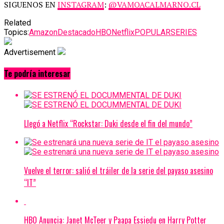
SIGUENOS EN
INSTAGRAM
:
@VAMOACALMARNO.CL
Related
Topics:
Amazon
Destacado
HBO
Netflix
POPULAR
SERIES
Advertisement
Te podría interesar
Llegó a Netflix “Rockstar: Duki desde el fin del mundo”
Vuelve el terror: salió el tráiler de la serie del payaso asesino
“IT”
HBO Anuncia: Janet McTeer y Paapa Essiedu en Harry Potter