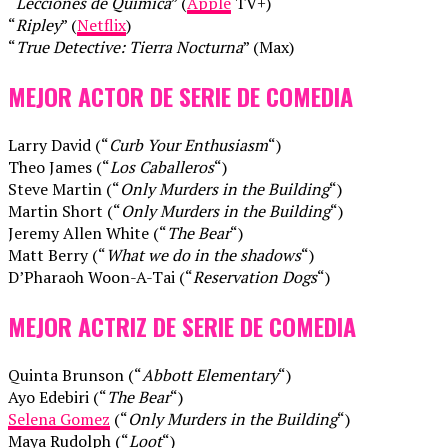
“
Lecciones de Química
” (
Apple
TV+)
“
Ripley
” (
Netflix
)
“
True Detective: Tierra Nocturna
” (Max)
MEJOR ACTOR DE SERIE DE COMEDIA
Larry David (“
Curb Your Enthusiasm
“)
Theo James (“
Los Caballeros
“)
Steve Martin (“
Only Murders in the Building
“)
Martin Short (“
Only Murders in the Building
“)
Jeremy Allen White (“
The Bear
“)
Matt Berry (“
What we do in the shadows
“)
D’Pharaoh Woon-A-Tai (“
Reservation Dogs
“)
MEJOR ACTRIZ DE SERIE DE COMEDIA
Quinta Brunson (“
Abbott Elementary
“)
Ayo Edebiri (“
The Bear
“)
Selena Gomez
(“
Only Murders in the Building
“)
Maya Rudolph (“
Loot
“)