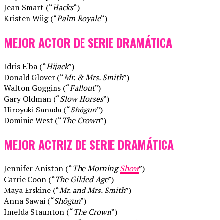
Jean Smart (“
Hacks
“)
Kristen Wiig (“
Palm Royale
“)
MEJOR ACTOR DE SERIE DRAMÁTICA
Idris Elba (“
Hijack
”)
Donald Glover (“
Mr. & Mrs. Smith
”)
Walton Goggins (“
Fallout
”)
Gary Oldman (“
Slow Horses
”)
Hiroyuki Sanada (“
Shōgun
”)
Dominic West (“
The Crown
”)
MEJOR ACTRIZ DE SERIE DRAMÁTICA
Jennifer Aniston (“
The Morning
Show
”)
Carrie Coon (“
The Gilded Age
”)
Maya Erskine (“
Mr. and Mrs. Smith
”)
Anna Sawai (“
Shōgun
”)
Imelda Staunton (“
The Crown
”)