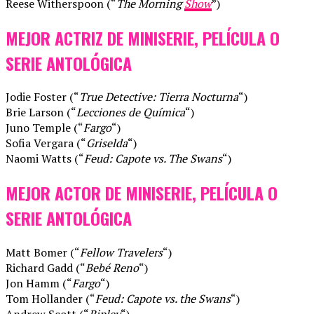
Reese Witherspoon (“
The Morning
Show
”)
MEJOR ACTRIZ DE MINISERIE, PELÍCULA O
SERIE ANTOLÓGICA
Jodie Foster (“
True Detective: Tierra Nocturna
“)
Brie Larson (“
Lecciones de Química
“)
Juno Temple (“
Fargo
“)
Sofia Vergara (“
Griselda
“)
Naomi Watts (“
Feud: Capote vs. The Swans
“)
MEJOR ACTOR DE MINISERIE, PELÍCULA O
SERIE ANTOLÓGICA
Matt Bomer (“
Fellow Travelers
“)
Richard Gadd (“
Bebé Reno
“)
Jon Hamm (“
Fargo
“)
Tom Hollander (“
Feud: Capote vs. the Swans
“)