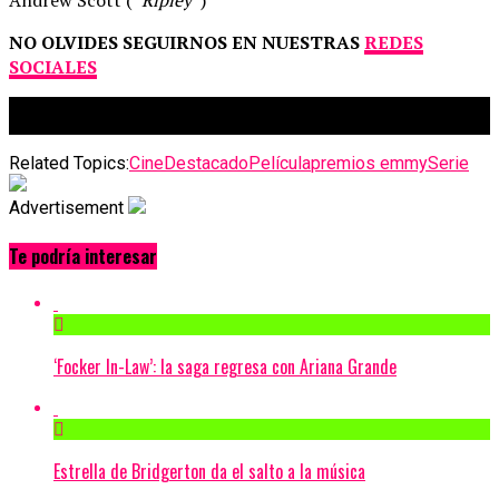
Andrew Scott (“
Ripley
“)
NO OLVIDES SEGUIRNOS EN NUESTRAS
REDES
SOCIALES
Related Topics:
Cine
Destacado
Película
premios emmy
Serie
Advertisement
Te podría interesar
‘Focker In-Law’: la saga regresa con Ariana Grande
Estrella de Bridgerton da el salto a la música