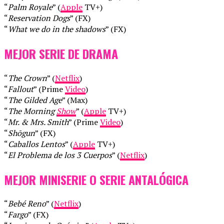
“
Palm Royale
” (
Apple
TV+)
“
Reservation Dogs
” (FX)
“
What we do in the shadows
” (FX)
MEJOR SERIE DE DRAMA
“
The Crown
” (
Netflix
)
“
Fallout
” (Prime
Video
)
“
The Gilded Age
” (Max)
“
The Morning
Show
” (
Apple
TV+)
“
Mr. & Mrs. Smith
” (Prime
Video
)
“
Shōgun
” (FX)
“
Caballos Lentos
” (
Apple
TV+)
“
El Problema de los 3 Cuerpos
” (
Netflix
)
MEJOR MINISERIE O SERIE ANTALÓGICA
“
Bebé Reno
” (
Netflix
)
“
Fargo
” (FX)