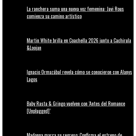
La ranchera suma una nueva voz femenina: Javi Rous
comienza su camino artístico
Martin White brilla en Coachella 2026 junto a Cachirula
&Loojan
Ignacio Ormazábal revela cómo se conocieron con Alanys
Lagos
Baby Rasta & Gringo vuelven con ‘Antes del Romance
[Unplugged]’
Madonna marca su regreso: Confirma el estreno de