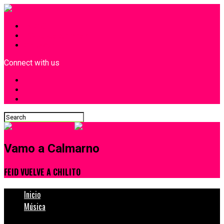
INICIO
¿Quiénes Somos?
Contacto
Connect with us
Vamo a Calmarno
FEID VUELVE A CHILITO
Inicio
Música