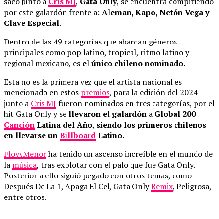
sacó junto a
Cris MJ
,
Gata Only
, se encuentra compitiendo
por este galardón frente a:
Aleman, Kapo, Netón Vega y
Clave Especial
.
Dentro de las 49 categorías que abarcan géneros
principales como pop latino, tropical, ritmo latino y
regional mexicano, es
el único chileno nominado.
Esta no es la primera vez que el artista nacional es
mencionado en estos
premios
, para la edición del 2024
junto a
Cris MJ
fueron nominados en tres categorías, por el
hit Gata Only y se
llevaron el galardón
a
Global 200
Canción
Latina del Año
,
siendo los primeros chilenos
en llevarse un
Billboard
Latino.
FloyyMenor
ha tenido un ascenso increíble en el mundo de
la
música
, tras explotar con el palo que fue Gata Only.
Posterior a ello siguió pegado con otros temas, como
Después De La 1, Apaga El Cel, Gata Only
Remix
, Peligrosa,
entre otros.