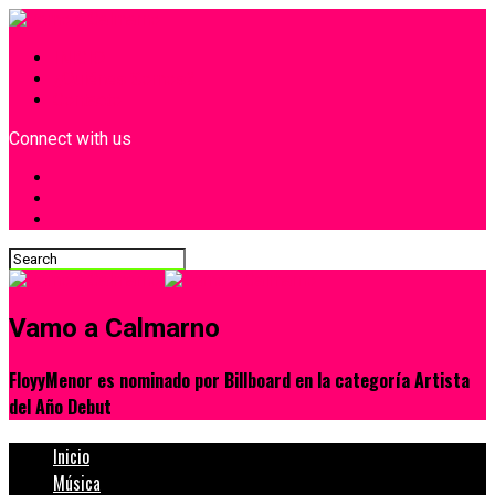
INICIO
¿Quiénes Somos?
Contacto
Connect with us
Vamo a Calmarno
FloyyMenor es nominado por Billboard en la categoría Artista
del Año Debut
Inicio
Música