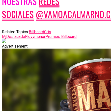
NUESTRAS
REDES
SOCIALES
@VAMOACALMARNO.C
Related Topics:
Billboard
Cris
Mj
Destacado
Floyymenor
Premios Billboard
Advertisement