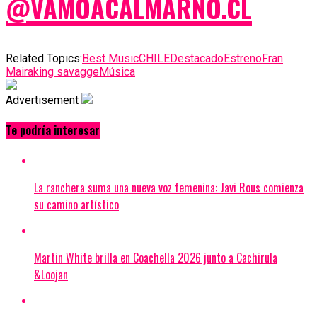
@VAMOACALMARNO.CL
Related Topics:
Best Music
CHILE
Destacado
Estreno
Fran
Maira
king savagge
Música
Advertisement
Te podría interesar
La ranchera suma una nueva voz femenina: Javi Rous comienza
su camino artístico
Martin White brilla en Coachella 2026 junto a Cachirula
&Loojan