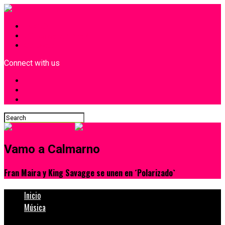
INICIO
¿Quiénes Somos?
Contacto
Connect with us
Vamo a Calmarno
Fran Maira y King Savagge se unen en ´Polarizado`
Inicio
Música