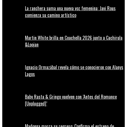
La ranchera suma una nueva voz femenina: Javi Rous
comienza su camino artístico
Martin White brilla en Coachella 2026 junto a Cachirula
&Loojan
Ignacio Ormazábal revela cómo se conocieron con Alanys
Lagos
Baby Rasta & Gringo vuelven con ‘Antes del Romance
[Unplugged]’
Madonna marca su regreso: Confirma el estreno de