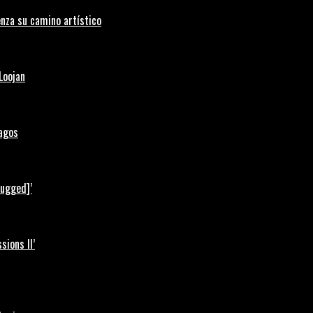
nza su camino artístico
Loojan
Lagos
lugged]’
ions II’