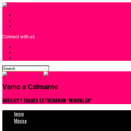
INICIO
¿Quiénes Somos?
Contacto
Connect with us
Vamo a Calmarno
GREEICY Y JUANES ESTRENARON “MINIFALDA”
Inicio
Música