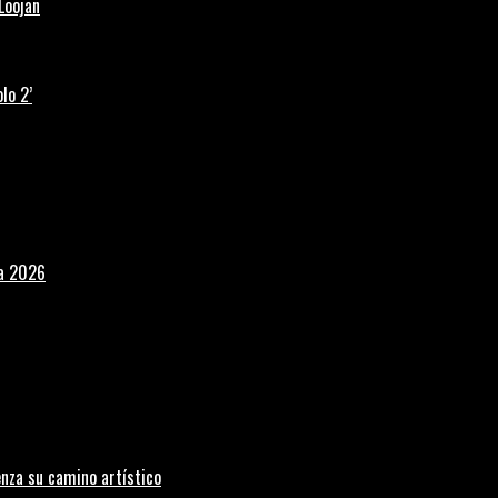
Loojan
lo 2’
la 2026
nza su camino artístico