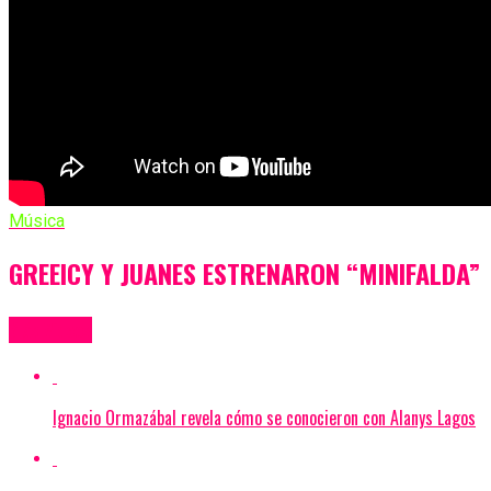
Música
GREEICY Y JUANES ESTRENARON “MINIFALDA”
Más Videos
Ignacio Ormazábal revela cómo se conocieron con Alanys Lagos