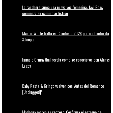
La ranchera suma una nueva voz femenina: Javi Rous
comienza su camino artístico
Martin White brilla en Coachella 2026 junto a Cachirula
&Loojan
Ignacio Ormazábal revela cómo se conocieron con Alanys
Lagos
Baby Rasta & Gringo vuelven con ‘Antes del Romance
[Unplugged]’
Madonna marca su regreso: Confirma el estreno de