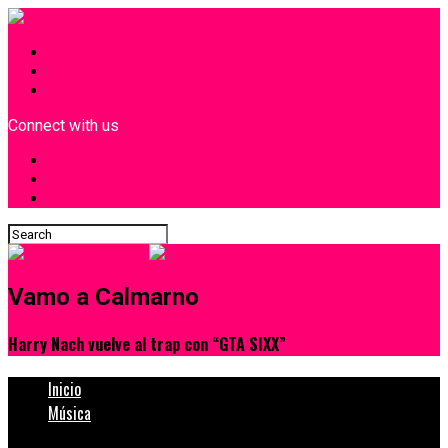
INICIO
¿Quiénes Somos?
Contacto
Connect with us
Vamo a Calmarno
Harry Nach vuelve al trap con “GTA SIXX”
Inicio
Música